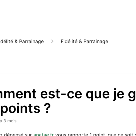
délité & Parrainage
Fidélité & Parrainage
ment est-ce que je 
points ?
y a 3 mois
o dépensé sur
anatae.fr
vous rapporte 1 point, que ce soi