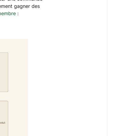
lement gagner des
 membre
: